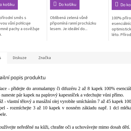
5,0
4,5
o košíku
Do košíku
Do ko
z
z
5
5
řírodní směs s
Oblíbená zelená vůně
100% přír
ček.
hvězdiček.
hvězdiček.
ovou vůní pohlcuje
připomíná ranní procházku
esenciálníc
emné pachy a osvěžuje
lesem. Je ideální do...
optimistick
h.
léto. Přír
inspirovaná
s
Diskuze
Značka
ailní popis produktu
lace - přidejte do aromalampy či difuzéru 2 až 8 kapek 100% esenciální
 naneste pár kapek na papírový kapesníček a vdechujte vůni přímo.
ž - vlastní tělový a masážní olej vyrobíte smícháním 7 až 45 kapek 100%
el - rozmíchejte 3 až 10 kapek v nosném základu např. 1 dcl mléka,
ele.
užívejte neředěné na kůži, chraňte oči a uchovávejte mimo dosah dětí.