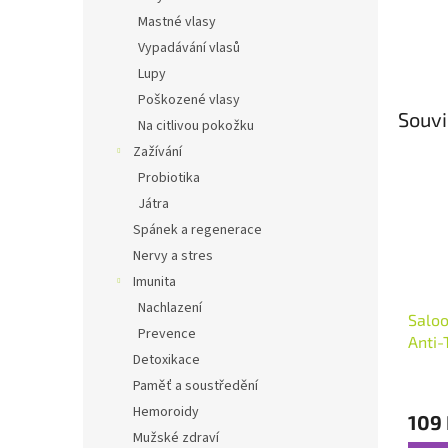
Mastné vlasy
Vypadávání vlasů
Lupy
Poškozené vlasy
Souvi
Na citlivou pokožku
Zažívání
Probiotika
Játra
Spánek a regenerace
Nervy a stres
Imunita
Nachlazení
Saloo
Prevence
Anti-
Detoxikace
Průmě
Paměť a soustředění
hodno
Hemoroidy
109
produ
Mužské zdraví
je