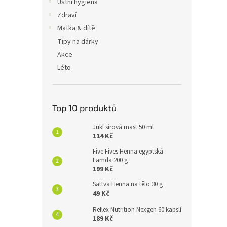
Ústní hygiena
Zdraví
Matka & dítě
Tipy na dárky
Akce
Léto
Top 10 produktů
Jukl sírová mast 50 ml
114 Kč
Five Fives Henna egyptská
Lamda 200 g
199 Kč
Sattva Henna na tělo 30 g
49 Kč
Reflex Nutrition Nexgen 60 kapslí
189 Kč