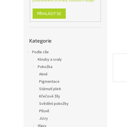
podmínkami ochrany osobních údajů
n
e
l
PŘIHLÁSIT SE
Přeskočit
Kategorie
kategorie
Podle cíle
Klouby a svaly
Pokožka
Akné
Pigmentace
Stárnutí pleti
Křečové žíly
Svědění pokožky
Plísně
Jizvy
Vlasy