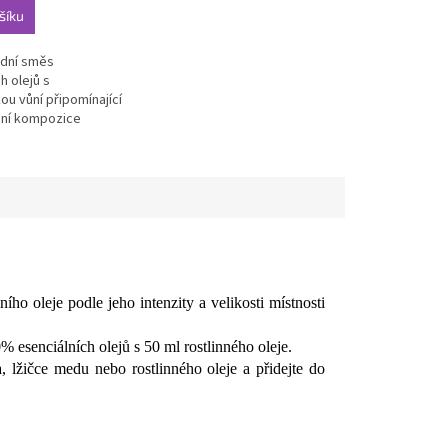
šíku
odní směs
h olejů s
ou vůní připomínající
odní kompozice
...
ho oleje podle jeho intenzity a velikosti místnosti
 esenciálních olejů s 50 ml rostlinného oleje.
 lžičce medu nebo rostlinného oleje a přidejte do