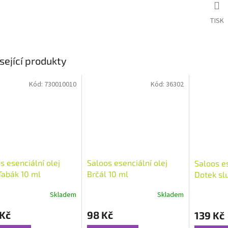
TISK
sející produkty
Kód:
730010010
Kód:
36302
s esenciální olej
Saloos esenciální olej
Saloos es
Tabák 10 ml
Brčál 10 ml
Dotek sl
Skladem
Skladem
rné
Průměrné
Průměrné
cení
hodnocení
hodnocení
 Kč
98 Kč
139 Kč
ktu
produktu
produktu
je
je