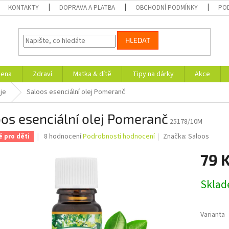
KONTAKTY
DOPRAVA A PLATBA
OBCHODNÍ PODMÍNKY
PO
HLEDAT
iena
Zdraví
Matka & dítě
Tipy na dárky
Akce
eje
Saloos esenciální olej Pomeranč
os esenciální olej Pomeranč
25178/10M
Průměrné
8 hodnocení
Podrobnosti hodnocení
Značka:
Saloos
 pro děti
hodnocení
produktu
79 
je
5,0
Měrná
Skla
z
cena:
5
hvězdiček.
Varianta