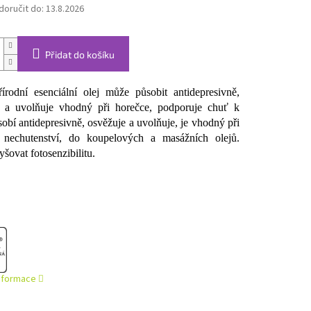
oručit do:
13.8.2026
Přidat do košíku
rodní esenciální olej může působit antidepresivně,
e a uvolňuje vhodný při horečce, podporuje chuť k
sobí antidepresivně, osvěžuje a uvolňuje, je vhodný při
, nechutenství, do koupelových a masážních olejů.
šovat fotosenzibilitu.
informace