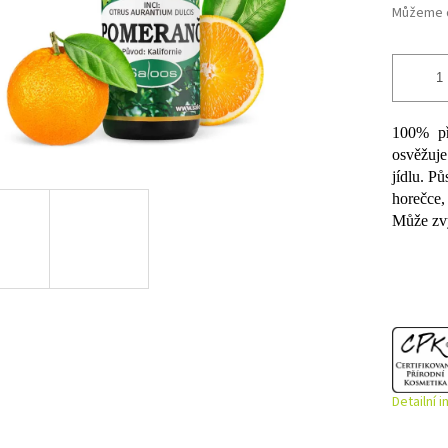
Můžeme d
100% pří
osvěžuj
jídlu. Pů
horečce
Může zvy
Detailní 