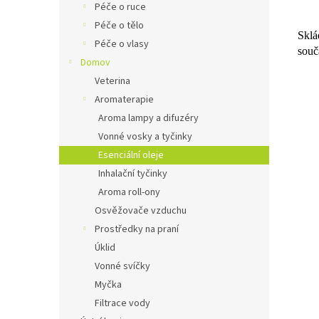
Péče o ruce
Péče o tělo
Sklá
Péče o vlasy
souč
Domov
Veterina
Aromaterapie
Aroma lampy a difuzéry
Vonné vosky a tyčinky
Esenciální oleje
Inhalační tyčinky
Aroma roll-ony
Osvěžovače vzduchu
Prostředky na praní
Úklid
Vonné svíčky
Myčka
Filtrace vody