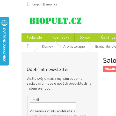
Přejít
biopult@email.cz
na
obsah
Podle cíle
Kosmetika
Domov
Ústní hyg
Domů
Domov
Aromaterapie
Esenciální ol
P
Salo
o
s
Odebírat newsletter
Vhodné
t
r
Vložte svůj e-mail a my vám budeme
a
zasílat informace o nových produktech na
n
našem e-shopu.
n
í
E-mail
p
a
Vložením e-mailu souhlasíte s