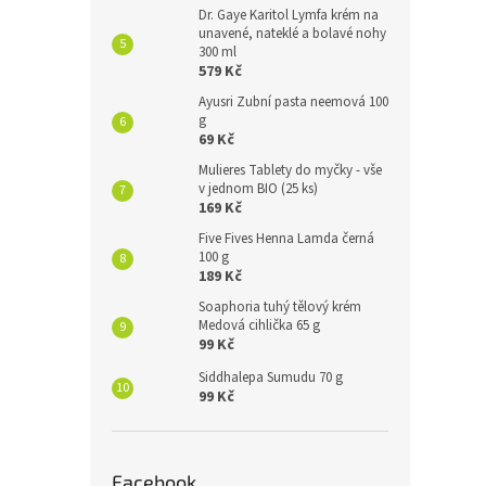
Dr. Gaye Karitol Lymfa krém na
unavené, nateklé a bolavé nohy
300 ml
579 Kč
Ayusri Zubní pasta neemová 100
g
69 Kč
Mulieres Tablety do myčky - vše
v jednom BIO (25 ks)
169 Kč
Five Fives Henna Lamda černá
100 g
189 Kč
Soaphoria tuhý tělový krém
Medová cihlička 65 g
99 Kč
Siddhalepa Sumudu 70 g
99 Kč
Facebook