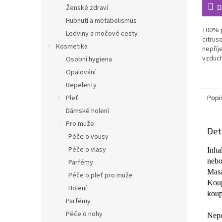
5,0
D
Ženské zdraví
z
Hubnutí a metabolismus
5
100% p
Ledviny a močové cesty
hvězdi
citrus
Kosmetika
nepříj
vzduc
Osobní hygiena
Opalování
Repelenty
Popi
Pleť
Dámské holení
Pro muže
Det
Péče o vousy
Péče o vlasy
Inha
nebo
Parfémy
Masá
Péče o pleť pro muže
Koup
Holení
koup
Parfémy
Péče o nohy
Nepo