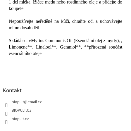
1 dcl mléka, lžičce medu nebo rostlinného oleje a přidejte do
koupele.
Nepoužívejte neředěné na kůži, chraňte oči a uchovávejte
mimo dosah dětí.
Skládá se: vMyrtus Communis Oil (Esenciální olej z myrty), ,
Limonene**, Linalool**, Geraniol**, **přirozená součást
esenciálního oleje
Z
á
p
a
Kontakt
t
biopult
@
email.cz
í
BIOPULT.CZ
biopult.cz