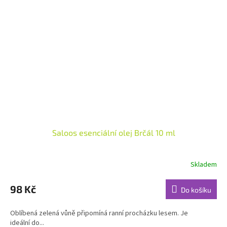
Saloos esenciální olej Brčál 10 ml
Skladem
Průměrné
hodnocení
produktu
98 Kč
Do košíku
je
5,0
Oblíbená zelená vůně připomíná ranní procházku lesem. Je
z
ideální do...
5