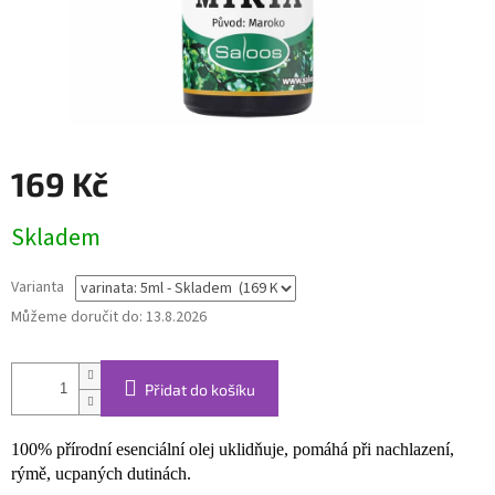
169 Kč
Měrná
Skladem
cena:
Varianta
Můžeme doručit do:
13.8.2026
Přidat do košíku
100% přírodní esenciální olej uklidňuje, pomáhá při nachlazení,
rýmě, ucpaných dutinách.