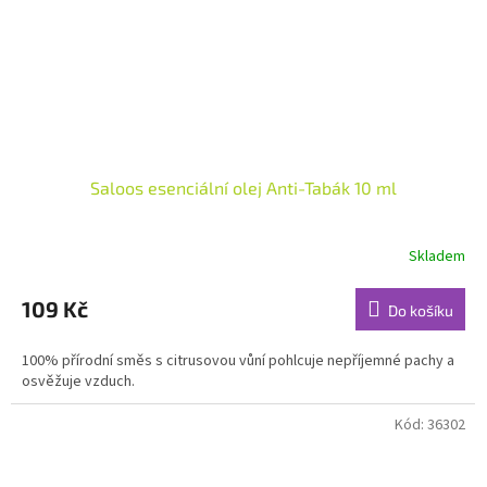
Saloos esenciální olej Anti-Tabák 10 ml
Skladem
Průměrné
hodnocení
produktu
109 Kč
Do košíku
je
5,0
100% přírodní směs s citrusovou vůní pohlcuje nepříjemné pachy a
z
osvěžuje vzduch.
5
hvězdiček.
Kód:
36302