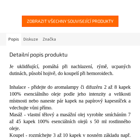
hvězdiček.
ZOBRAZIT VŠECHNY SOUVISEJÍCÍ PRODUKTY
Popis
Diskuze
Značka
Detailní popis produktu
Je uklidňující, pomáhá při nachlazení, rýmě, ucpaných
dutinách, působí hojivě, do koupelí při hemoroidech.
Inhalace - přidejte do aromalampy či difuzéru 2 až 8 kapek
100% esenciálního oleje podle jeho intenzity a velikosti
místnosti nebo naneste pár kapek na papírový kapesníček a
vdechujte vůni přímo.
Masáž - vlastní tělový a masážní olej vyrobíte smícháním 7
až 45 kapek 100% esenciálních olejů s 50 ml rostlinného
oleje.
Koupel - rozmíchejte 3 až 10 kapek v nosném základu např.