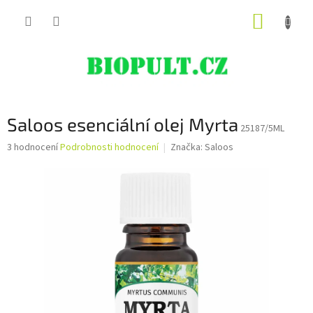
Přejít
NÁKUP
na
obsah
KOŠÍK
Saloos esenciální olej Myrta
25187/5ML
Průměrné
3 hodnocení
Podrobnosti hodnocení
Značka:
Saloos
hodnocení
produktu
je
5,0
z
5
hvězdiček.