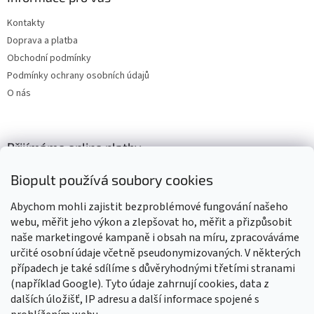
Kontakty
Doprava a platba
Obchodní podmínky
Podmínky ochrany osobních údajů
O nás
Přijímáme online platby
Biopult používá soubory cookies
Abychom mohli zajistit bezproblémové fungování našeho
webu, měřit jeho výkon a zlepšovat ho, měřit a přizpůsobit
naše marketingové kampaně i obsah na míru, zpracováváme
Výrobky označené BIO jsou certifikované kontrolní organizací CZ-
BIO-003
určité osobní údaje včetně pseudonymizovaných. V některých
případech je také sdílíme s důvěryhodnými třetími stranami
(například Google). Tyto údaje zahrnují cookies, data z
dalších úložišť, IP adresu a další informace spojené s