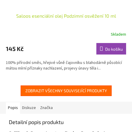
Saloos esenciální olej Podzimní osvěžení 10 ml
Skladem
Průměrné
hodnocení
produktu
145 Kč
Do košíku
je
4,5
100% přírodní směs, hřejivé vůně čajovníku s blahodárně působící
z
mátou mírní příznaky nachlazení, projevy únavy těla i...
5
hvězdiček.
ZOBRAZIT VŠECHNY SOUVISEJÍCÍ PRODUKTY
Popis
Diskuze
Značka
Detailní popis produktu