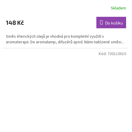
Skladem
Průměrné
hodnocení
produktu
148 Kč
Do košíku
je
5,0
Směs éterických olejů je vhodná pro kompletní využití v
z
aromaterapii. Do aromalamp, difuzérů apod. Námi nabízené směsi...
5
hvězdiček.
Kód:
730110010