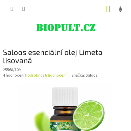
Přejít
NÁKUP
na
obsah
KOŠÍK
Saloos esenciální olej Limeta
lisovaná
25568/10M
Průměrné
4 hodnocení
Podrobnosti hodnocení
Značka:
Saloos
hodnocení
produktu
je
5,0
z
5
hvězdiček.