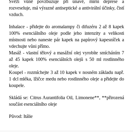
Svěží vůně povzbuzuje při únavě, mírní deprese a
rozveseluje, má výrazné antiseptické a antivirální účinky, čistí
vzduch.
Inhalace - přidejte do aromalampy či difuzéru 2 až 8 kapek
100% esenciálního oleje podle jeho intenzity a velikosti
místnosti nebo naneste pár kapek na papírový kapesníček a
vdechujte vůni přímo.
Masáž - vlastní tělový a masážní olej vyrobíte smícháním 7
až 45 kapek 100% esenciálních olejů s 50 ml rostlinného
oleje.
Koupel - rozmíchejte 3 až 10 kapek v nosném základu např.
1 dcl mléka, lžičce medu nebo rostlinného oleje a přidejte do
koupele.
Skládá se: Citrus Aurantifolia Oil, Limonene**, **přirozená
součást esenciálního oleje
Původ: Itálie