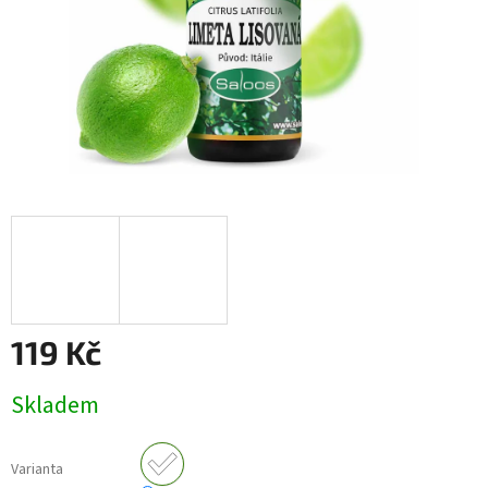
119 Kč
Měrná
Skladem
cena:
Varianta