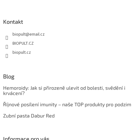
Z
á
p
a
Kontakt
t
biopult
@
email.cz
í
BIOPULT.CZ
biopult.cz
Blog
Hemoroidy: Jak si přirozeně ulevit od bolesti, svědění i
krvácení?
Říjnové posílení imunity – naše TOP produkty pro podzim
Zubní pasta Dabur Red
Informace pro vás