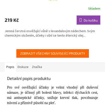
Skladem
Průměrné
hodnocení
produktu
219 Kč
Do košíku
je
5,0
Jemná čerstvá osvěžující vůně s levandulovým nádechem. Svým
z
chemickým složením, účinky i vůní se tento éterický olej...
5
hvězdiček.
ZOBRAZIT VŠECHNY SOUVISEJÍCÍ PRODUKTY
Popis
Diskuze
Značka
Detailní popis produktu
Pro své osvěžující účinky je velmi vhodný při duševní
námaze, je účinný při bolesti hlavy, infekci dýchacích cest,
má antiseptické účinky, snižuje krevní tlak, povzbuzuje
trávení a příznivě působí na pleť.