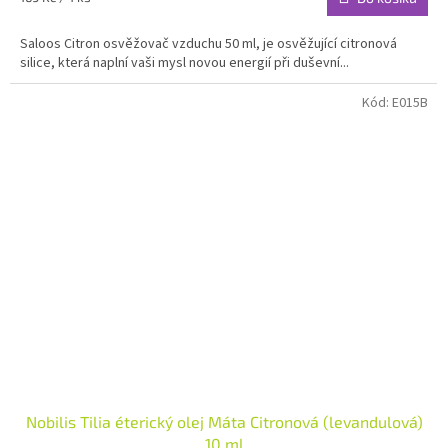
5,0
cena:
z
Saloos Citron osvěžovač vzduchu 50 ml, je osvěžující citronová
5
silice, která naplní vaši mysl novou energií při duševní...
hvězdiček.
Kód:
E015B
Nobilis Tilia éterický olej Máta Citronová (levandulová)
10 ml