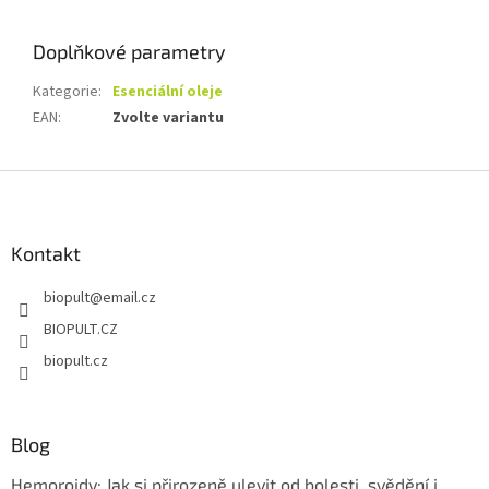
Doplňkové parametry
Kategorie
:
Esenciální oleje
EAN
:
Zvolte variantu
Z
á
p
a
Kontakt
t
biopult
@
email.cz
í
BIOPULT.CZ
biopult.cz
Blog
Hemoroidy: Jak si přirozeně ulevit od bolesti, svědění i