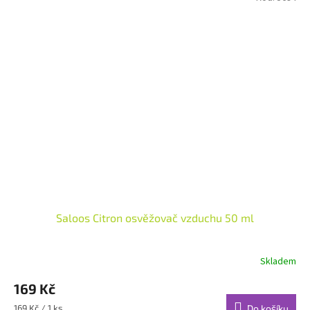
Saloos Citron osvěžovač vzduchu 50 ml
Skladem
Průměrné
hodnocení
169 Kč
produktu
je
Měrná
169 Kč / 1 ks
Do košíku