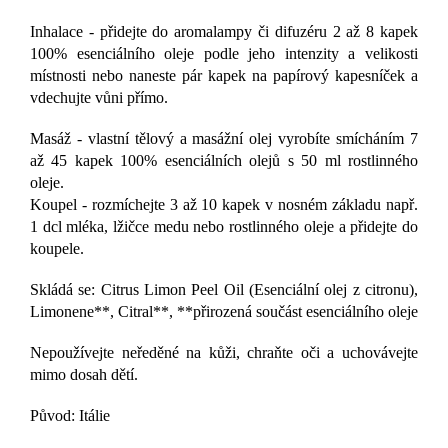
Inhalace - přidejte do aromalampy či difuzéru 2 až 8 kapek
100% esenciálního oleje podle jeho intenzity a velikosti
místnosti nebo naneste pár kapek na papírový kapesníček a
vdechujte vůni přímo.
Masáž - vlastní tělový a masážní olej vyrobíte smícháním 7
až 45 kapek 100% esenciálních olejů s 50 ml rostlinného
oleje.
Koupel - rozmíchejte 3 až 10 kapek v nosném základu např.
1 dcl mléka, lžičce medu nebo rostlinného oleje a přidejte do
koupele.
Skládá se: Citrus Limon Peel Oil (Esenciální olej z citronu),
Limonene**, Citral**, **přirozená součást esenciálního oleje
Nepoužívejte neředěné na kůži, chraňte oči a uchovávejte
mimo dosah dětí.
Původ: Itálie