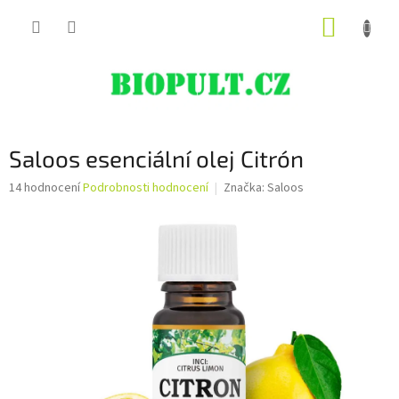
Přejít
NÁKUP
na
obsah
KOŠÍK
Saloos esenciální olej Citrón
Průměrné
14 hodnocení
Podrobnosti hodnocení
Značka:
Saloos
hodnocení
produktu
je
5,0
z
5
hvězdiček.