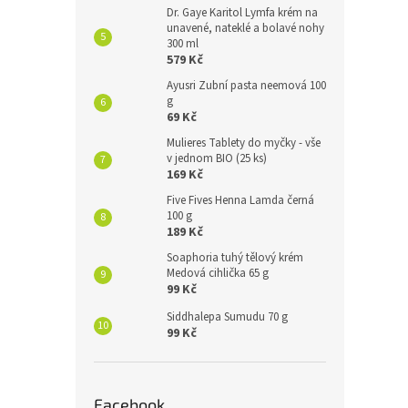
Dr. Gaye Karitol Lymfa krém na
unavené, nateklé a bolavé nohy
300 ml
579 Kč
Ayusri Zubní pasta neemová 100
g
69 Kč
Mulieres Tablety do myčky - vše
v jednom BIO (25 ks)
169 Kč
Five Fives Henna Lamda černá
100 g
189 Kč
Soaphoria tuhý tělový krém
Medová cihlička 65 g
99 Kč
Siddhalepa Sumudu 70 g
99 Kč
Facebook