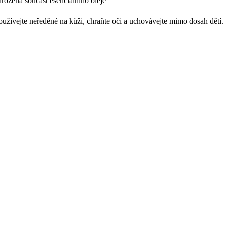
irozená součást esenciálního oleje
užívejte neředěné na kůži, chraňte oči a uchovávejte mimo dosah dětí.