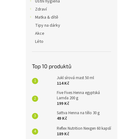
Ústní hygiena
Zdraví
Matka & dítě
Tipy na dárky
Akce
Léto
Top 10 produktů
Jukl sírová mast 50 ml
114 Kč
Five Fives Henna egyptská
Lamda 200 g
199 Kč
Sattva Henna na tělo 30 g
49 Kč
Reflex Nutrition Nexgen 60 kapslí
189 Kč