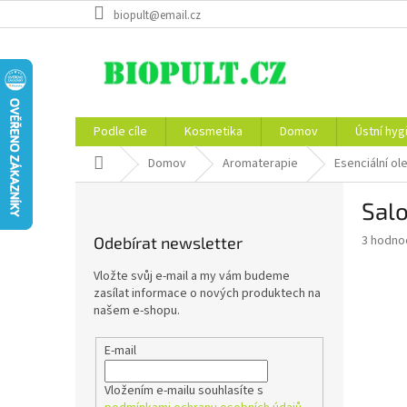
Přejít
biopult@email.cz
na
obsah
Podle cíle
Kosmetika
Domov
Ústní hyg
Domů
Domov
Aromaterapie
Esenciální ol
P
Salo
o
s
Průměr
3 hodno
Odebírat newsletter
t
hodnoce
r
produkt
Vložte svůj e-mail a my vám budeme
a
je
zasílat informace o nových produktech na
4,7
n
našem e-shopu.
z
n
5
í
E-mail
hvězdič
p
a
Vložením e-mailu souhlasíte s