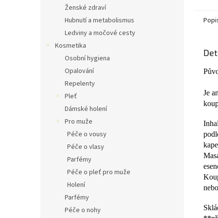
Ženské zdraví
Popi
Hubnutí a metabolismus
Ledviny a močové cesty
Kosmetika
Det
Osobní hygiena
Opalování
Půvo
Repelenty
Je a
Pleť
koup
Dámské holení
Pro muže
Inha
Péče o vousy
podl
kape
Péče o vlasy
Masá
Parfémy
esen
Péče o pleť pro muže
Koup
Holení
nebo
Parfémy
Sklá
Péče o nohy