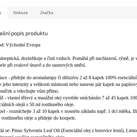
s
Diskuze
Značka
ailní popis produktu
d: Východní Evropa
ntiseptická, dezinfikuje a čistí vzduch. Pomáhá při nachlazení, rýmě, je
ele při svalové únavě a do saunových směsí.
lace - přidejte do aromalampy či difuzéru 2 až 8 kapek 100% esenciální
e jeho intenzity a velikosti místnosti nebo naneste pár kapek na papírov
sníček a vdechujte vůni přímo.
ž - vlastní tělový a masážní olej vyrobíte smícháním 7 až 45 kapek 1
ciálních olejů s 50 ml rostlinného oleje.
el - rozmíchejte 3 až 10 kapek v nosném základu např. 1 dcl mléka, l
 rostlinného oleje a přidejte do koupele.
dá se: Pinus Sylvestris Leaf Oil (Esenciální olej z borovice lesní), Lim