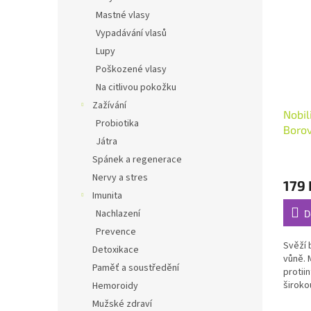
Mastné vlasy
Vypadávání vlasů
Lupy
Poškozené vlasy
Na citlivou pokožku
Zažívání
Nobili
Probiotika
Borov
Játra
Průmě
Spánek a regenerace
hodno
Nervy a stres
179 
produ
Imunita
je
5,0
Nachlazení
D
z
Prevence
5
Svěží 
Detoxikace
hvězdi
vůně. 
Paměť a soustředění
protii
široko
Hemoroidy
od...
Mužské zdraví