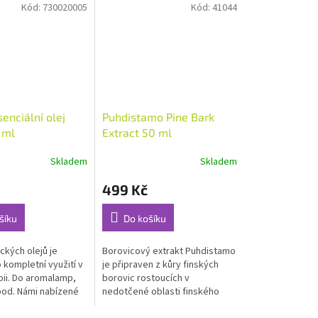
Kód:
730020005
Kód:
41044
enciální olej
Puhdistamo Pine Bark
 ml
Extract 50 ml
Skladem
Skladem
Průměrné
hodnocení
499 Kč
produktu
je
5,0
šíku
Do košíku
z
5
ckých olejů je
Borovicový extrakt Puhdistamo
hvězdiček.
 kompletní využití v
je připraven z kůry finských
ii. Do aromalamp,
borovic rostoucích v
pod. Námi nabízené
nedotčené oblasti finského
Laponska. Ta je...