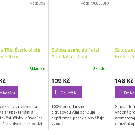
Kód:
993
Kód:
730010010
s Tilia Éterický olej
Saloos esenciální olej
Saloos es
ice 10 ml
Anti-Tabák 10 ml
Erotika 5
Skladem
Skladem
rné
Průměrné
Průměrné
cení
hodnocení
hodnocení
Kč
109 Kč
148 Kč
ktu
produktu
produktu
je
je
5,0
5,0
o košíku
Do košíku
Do ko
z
z
5
5
balzamická jehličnatá
100% přírodní směs s
Směs éteri
ček.
hvězdiček.
hvězdiček.
Má antibakteriální a
citrusovou vůní pohlcuje
vhodná pro
nfekční účinky, působí na
nepříjemné pachy a osvěžuje
aromaterap
u škálu dýchacích potíží
vzduch.
difuzérů a
směsi...