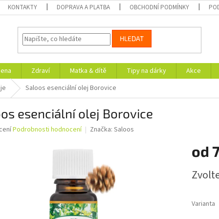
KONTAKTY
DOPRAVA A PLATBA
OBCHODNÍ PODMÍNKY
PO
HLEDAT
iena
Zdraví
Matka & dítě
Tipy na dárky
Akce
eje
Saloos esenciální olej Borovice
os esenciální olej Borovice
né
cení
Podrobnosti hodnocení
Značka:
Saloos
ní
od
u
Měrná
Zvolt
cena:
ek.
Varianta