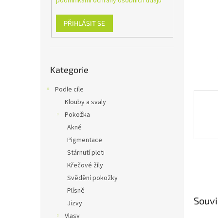
podmínkami ochrany osobních údajů
n
e
l
PŘIHLÁSIT SE
Přeskočit
Kategorie
kategorie
Podle cíle
Klouby a svaly
Pokožka
Akné
Pigmentace
Stárnutí pleti
Křečové žíly
Svědění pokožky
Plísně
Souvi
Jizvy
Vlasy