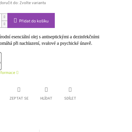
oručit do:
Zvolte variantu
Přidat do košíku
rodní esenciální olej s antiseptickými a dezinfekčními
omáhá při nachlazení, svalové a psychické únavě.
informace
ZEPTAT SE
HLÍDAT
SDÍLET