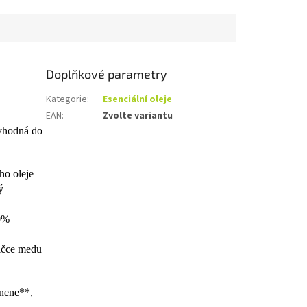
Doplňkové parametry
Kategorie
:
Esenciální oleje
EAN
:
Zvolte variantu
 vhodná do
ho oleje
ý
00%
žičce medu
onene**,