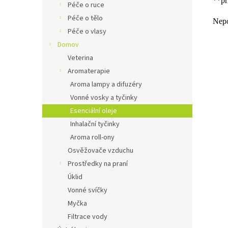
**př
Péče o ruce
Péče o tělo
Nepo
Péče o vlasy
Domov
Veterina
Aromaterapie
Aroma lampy a difuzéry
Vonné vosky a tyčinky
Esenciální oleje
Inhalační tyčinky
Aroma roll-ony
Osvěžovače vzduchu
Prostředky na praní
Úklid
Vonné svíčky
Myčka
Filtrace vody