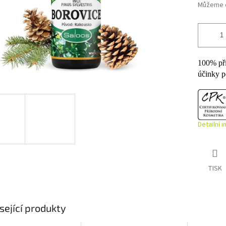
Můžeme d
100% pří
účinky p
Detailní 
TISK
sející produkty