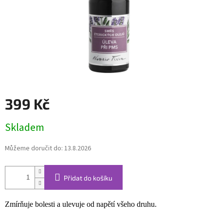
399 Kč
Měrná
Skladem
cena:
Můžeme doručit do:
13.8.2026
Přidat do košíku
Zmírňuje bolesti a ulevuje od napětí všeho druhu.