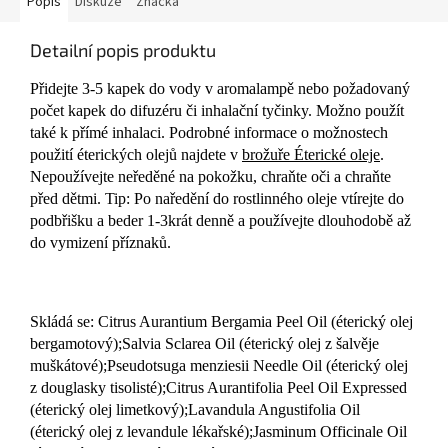
Popis
Diskuze
Značka
Detailní popis produktu
Přidejte 3-5 kapek do vody v aromalampě nebo požadovaný
počet kapek do difuzéru či inhalační tyčinky. Možno použít
také k přímé inhalaci. Podrobné informace o možnostech
použití éterických olejů najdete v
brožuře Éterické oleje
.
Nepoužívejte neředěné na pokožku, chraňte oči a chraňte
před dětmi. Tip: Po naředění do rostlinného oleje vtírejte do
podbřišku a beder 1-3krát denně a používejte dlouhodobě až
do vymizení příznaků.
Skládá se: Citrus Aurantium Bergamia Peel Oil (éterický olej
bergamotový);Salvia Sclarea Oil (éterický olej z šalvěje
muškátové);Pseudotsuga menziesii Needle Oil (éterický olej
z douglasky tisolisté);Citrus Aurantifolia Peel Oil Expressed
(éterický olej limetkový);Lavandula Angustifolia Oil
(éterický olej z levandule lékařské);Jasminum Officinale Oil