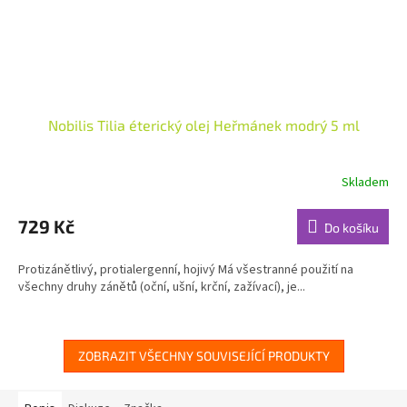
Nobilis Tilia éterický olej Heřmánek modrý 5 ml
Skladem
Průměrné
hodnocení
produktu
729 Kč
Do košíku
je
4,9
Protizánětlivý, protialergenní, hojivý Má všestranné použití na
z
všechny druhy zánětů (oční, ušní, krční, zažívací), je...
5
hvězdiček.
ZOBRAZIT VŠECHNY SOUVISEJÍCÍ PRODUKTY