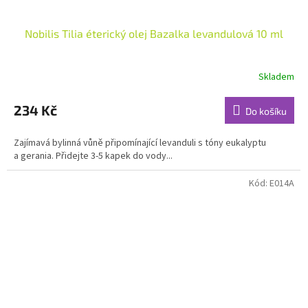
Nobilis Tilia éterický olej Bazalka levandulová 10 ml
Skladem
Průměrné
hodnocení
produktu
234 Kč
Do košíku
je
5,0
Zajímavá bylinná vůně připomínající levanduli s tóny eukalyptu
z
a gerania. Přidejte 3-5 kapek do vody...
5
hvězdiček.
Kód:
E014A