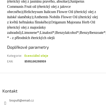
(éterický olej z jasmínu pravého, absolue);Juniperus
Communis Fruit oil (éterický olej z jalovce
obecného);Helichrysum Italicum Flower Oil (éterický olej z
italské slaměnky);Anthemis Nobilis Flower Oil (éterický olej
z květů heřmánku římského);Origanum Majorana Herb Oil
(éterický olej z majoránky
zahradní);Limonene*;Linalool*;Benzylalcohol*;Benzylbenzoate*;
* - z přírodních éterických olejů
Doplňkové parametry
Kategorie
:
Esenciální oleje
EAN
:
8595100298959
Z
á
p
a
Kontakt
t
biopult
@
email.cz
í