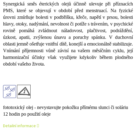
Synergická směs éterických olejů účinně ulevuje při příznacích
PMS, které se objevují v období před menstruací. Na fyzické
úrovni zmírňuje bolesti v podbřišku, křeče, napětí v prsou, bolesti
hlavy, otoky, nadýmání, nevolnost či potíže s trávením, v psychické
rovině pomáhá zvládnout náladovost, plačtivost, podráždění,
úzkost, apatii, zvýšenou únavu a poruchy spánku. V duchovní
oblasti jemně ošetřuje vnitřní dítě, konejší a emocionálně stabilizuje.
Vnímání příjemnosti vůně závisí na vašem měsíčním cyklu, její
harmonizační účinky však využijete kdykoliv během plodného
období vašeho života.
fototoxický olej - nevystavujte pokožku přímému slunci či soláriu
12 hodin po použití oleje
Detailní informace