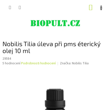
Přejít
NÁKUP
na
obsah
KOŠÍK
Nobilis Tilia úleva při pms éterický
olej 10 ml
29584
Průměrné
5 hodnocení
Podrobnosti hodnocení
Značka:
Nobilis Tilia
hodnocení
produktu
je
5,0
z
5
hvězdiček.