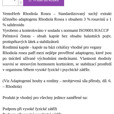
VemoHerb Rhodiola Rosea – Standardizovaný suchý extrakt
účinného adaptogenu Rhodiola Rosea s obsahem 3 % rosavinů a 1
% salidrosidu
Vyrobeno a kontrolováno v souladu s normami ISO9001/HACCP
Prémiová čistota - obsah kapsle bez obsahu balastních pojiv,
protispékavých látek a stabilizátorů
Rostlinná kapsle - kapsle na bázi celulózy vhodné pro vegany
Rhodiola rosea patří mezi nejlépe prověřené adaptogeny, které jsou
po tisíciletí užívané východními medicínami. Vlastnosti rhodioly
souvisí se stresovým hormonem kortizolem, se stabilizací prostředí
v organismu během vysoké fyzické i psychické zátěže.
(Viz Adaptogenní houby a rostliny – neobjevená síla přírody, díl. 6.
– Rhodiola)
Produkt je vhodný pro všechny jedince zaměřené na:
Podporu při vysoké fyzické zátěži