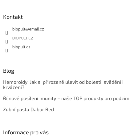
á
p
a
Kontakt
t
biopult
@
email.cz
í
BIOPULT.CZ
biopult.cz
Blog
Hemoroidy: Jak si přirozeně ulevit od bolesti, svědění i
krvácení?
Říjnové posílení imunity – naše TOP produkty pro podzim
Zubní pasta Dabur Red
Informace pro vás