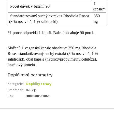
1
Počet dávek v balení: 90
kapsle*
Standardizovaný suchý extrakt z Rhodiola Rosea
350
(3 % rosavinů, 1 % salidrosid)
mg
*1 porce odpovídá 1 kapsli. Balení obsahuje 90 porcí.
Složení: 1 veganská kapsle obsahuje:
350 mg Rhodiola
Rosea standartizovaný suchý extrakt (3 % rosavinů, 1 %
salidrosid), obal kapsle (hydroxypropylmethylcelulóza),
hrachový protein.
Doplňkové parametry
Kategorie
:
Doplňky stravy
Hmotnost
:
0.1 kg
EAN
:
3800500502069
Z