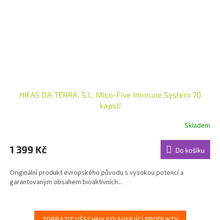
HIFAS DA TERRA, S.L. Mico-Five Immune System 70
kapslí
Skladem
Průměrné
hodnocení
produktu
1 399 Kč
Do košíku
je
5,0
Originální produkt evropského původu s vysokou potencí a
z
garantovaným obsahem bioaktivních...
5
hvězdiček.
ZOBRAZIT VŠECHNY SOUVISEJÍCÍ PRODUKTY