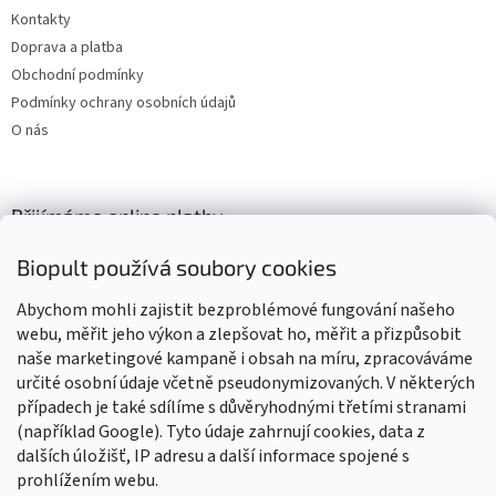
Kontakty
Doprava a platba
Obchodní podmínky
Podmínky ochrany osobních údajů
O nás
Přijímáme online platby
Biopult používá soubory cookies
Abychom mohli zajistit bezproblémové fungování našeho
webu, měřit jeho výkon a zlepšovat ho, měřit a přizpůsobit
naše marketingové kampaně i obsah na míru, zpracováváme
Výrobky označené BIO jsou certifikované kontrolní organizací CZ-
BIO-003
určité osobní údaje včetně pseudonymizovaných. V některých
případech je také sdílíme s důvěryhodnými třetími stranami
(například Google). Tyto údaje zahrnují cookies, data z
dalších úložišť, IP adresu a další informace spojené s
prohlížením webu.