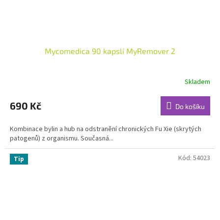
Mycomedica 90 kapslí MyRemover 2
Skladem
Průměrné
hodnocení
produktu
690 Kč
Do košíku
je
4,8
Kombinace bylin a hub na odstranění chronických Fu Xie (skrytých
z
patogenů) z organismu. Současná...
5
hvězdiček.
Kód:
54023
Tip