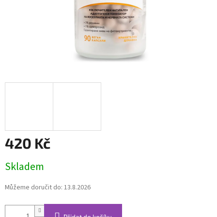
420 Kč
Měrná
Skladem
cena:
Můžeme doručit do:
13.8.2026
Přidat do košíku