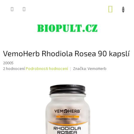
Přejít
NÁKUP
na
obsah
KOŠÍK
VemoHerb Rhodiola Rosea 90 kapslí
20005
Průměrné
2 hodnocení
Podrobnosti hodnocení
Značka:
VemoHerb
hodnocení
produktu
je
5,0
z
5
hvězdiček.