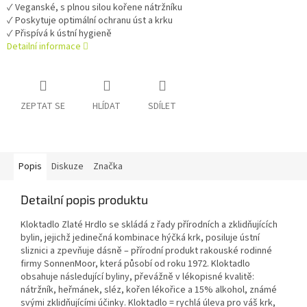
✓ Veganské, s plnou silou kořene nátržníku
✓ Poskytuje optimální ochranu úst a krku
✓ Přispívá k ústní hygieně
Detailní informace
ZEPTAT SE
HLÍDAT
SDÍLET
Popis
Diskuze
Značka
Detailní popis produktu
Kloktadlo Zlaté Hrdlo se skládá z řady přírodních a zklidňujících
bylin, jejichž jedinečná kombinace hýčká krk, posiluje ústní
sliznici a zpevňuje dásně – přírodní produkt rakouské rodinné
firmy SonnenMoor, která působí od roku 1972. Kloktadlo
obsahuje následující byliny, převážně v lékopisné kvalitě:
nátržník, heřmánek, sléz, kořen lékořice a 15% alkohol, známé
svými zklidňujícími účinky. Kloktadlo = rychlá úleva pro váš krk,