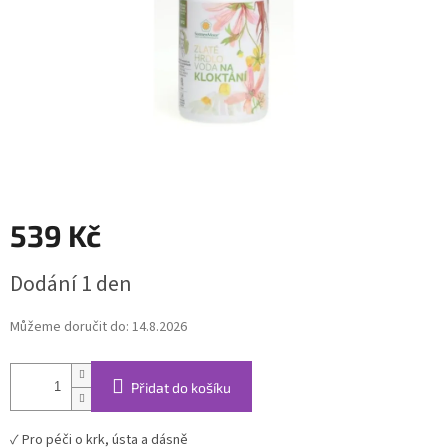
539 Kč
Měrná
Dodání 1 den
cena:
Můžeme doručit do:
14.8.2026
Přidat do košíku
✓ Pro péči o krk, ústa a dásně