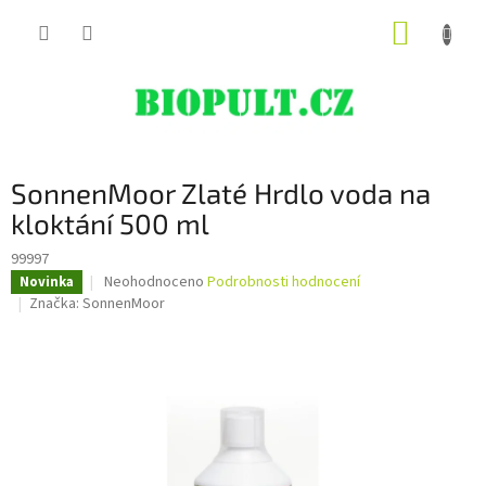
Přejít
NÁKUP
na
obsah
KOŠÍK
SonnenMoor Zlaté Hrdlo voda na
kloktání 500 ml
99997
Průměrné
Neohodnoceno
Podrobnosti hodnocení
Novinka
hodnocení
Značka:
SonnenMoor
produktu
je
0,0
z
5
hvězdiček.