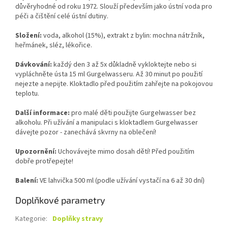
důvěryhodné od roku 1972. Slouží především jako ústní voda pro
péči a čištění celé ústní dutiny.
Složení:
voda, alkohol (15%), extrakt z bylin: mochna nátržník,
heřmánek, sléz, lékořice.
Dávkování:
každý den 3 až 5x důkladně vykloktejte nebo si
vypláchněte ústa 15 ml Gurgelwasseru. Až 30 minut po použití
nejezte a nepijte. Kloktadlo před použitím zahřejte na pokojovou
teplotu.
Další informace:
pro malé děti použijte Gurgelwasser bez
alkoholu. Při užívání a manipulaci s kloktadlem Gurgelwasser
dávejte pozor - zanechává skvrny na oblečení!
Upozornění:
Uchovávejte mimo dosah dětí! Před použitím
dobře protřepejte!
Balení:
VE lahvička 500 ml (podle užívání vystačí na 6 až 30 dní)
Doplňkové parametry
Kategorie
:
Doplňky stravy