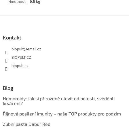
Hmotnost
:
0.5 kg
Z
á
p
a
Kontakt
t
biopult
@
email.cz
í
BIOPULT.CZ
biopult.cz
Blog
Hemoroidy: Jak si přirozeně ulevit od bolesti, svědění i
krvácení?
Říjnové posílení imunity – naše TOP produkty pro podzim
Zubní pasta Dabur Red