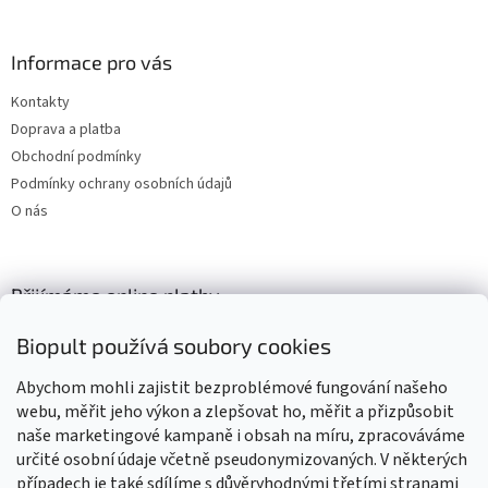
Informace pro vás
Kontakty
Doprava a platba
Obchodní podmínky
Podmínky ochrany osobních údajů
O nás
Přijímáme online platby
Biopult používá soubory cookies
Abychom mohli zajistit bezproblémové fungování našeho
webu, měřit jeho výkon a zlepšovat ho, měřit a přizpůsobit
naše marketingové kampaně i obsah na míru, zpracováváme
Výrobky označené BIO jsou certifikované kontrolní organizací CZ-
BIO-003
určité osobní údaje včetně pseudonymizovaných. V některých
případech je také sdílíme s důvěryhodnými třetími stranami