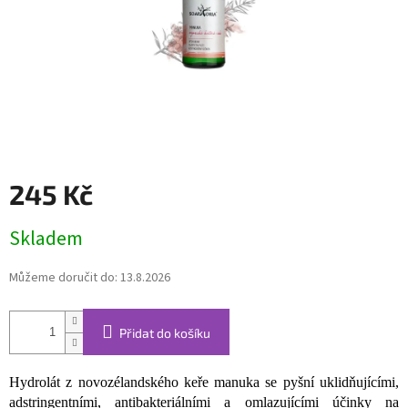
245 Kč
Měrná
Skladem
cena:
Můžeme doručit do:
13.8.2026
Přidat do košíku
Hydrolát z novozélandského keře manuka se pyšní uklidňujícími,
adstringentními, antibakteriálními a omlazujícími účinky na