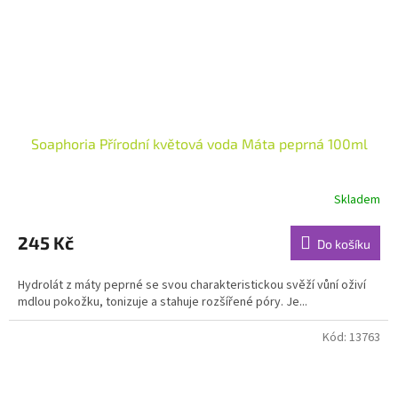
Soaphoria Přírodní květová voda Máta peprná 100ml
Skladem
Průměrné
hodnocení
produktu
245 Kč
Do košíku
je
5,0
Hydrolát z máty peprné se svou charakteristickou svěží vůní oživí
z
mdlou pokožku, tonizuje a stahuje rozšířené póry. Je...
5
hvězdiček.
Kód:
13763