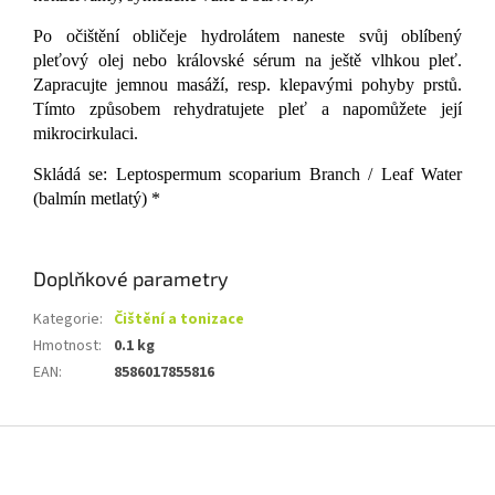
Po očištění obličeje hydrolátem naneste svůj oblíbený
pleťový olej nebo královské sérum na ještě vlhkou pleť.
Zapracujte jemnou masáží, resp. klepavými pohyby prstů.
Tímto způsobem rehydratujete pleť a napomůžete její
mikrocirkulaci.
Skládá se: Leptospermum scoparium Branch / Leaf Water
(balmín metlatý) *
Doplňkové parametry
Kategorie
:
Čištění a tonizace
Hmotnost
:
0.1 kg
EAN
:
8586017855816
Z
á
p