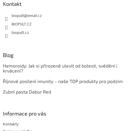
a
Kontakt
t
biopult
@
email.cz
í
BIOPULT.CZ
biopult.cz
Blog
Hemoroidy: Jak si přirozeně ulevit od bolesti, svědění i
krvácení?
Říjnové posílení imunity – naše TOP produkty pro podzim
Zubní pasta Dabur Red
Informace pro vás
Kontakty