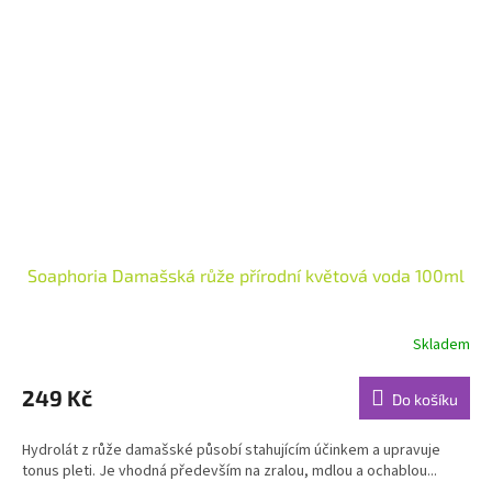
Soaphoria Damašská růže přírodní květová voda 100ml
Skladem
Průměrné
hodnocení
produktu
249 Kč
Do košíku
je
5,0
Hydrolát z růže damašské působí stahujícím účinkem a upravuje
z
tonus pleti. Je vhodná především na zralou, mdlou a ochablou...
5