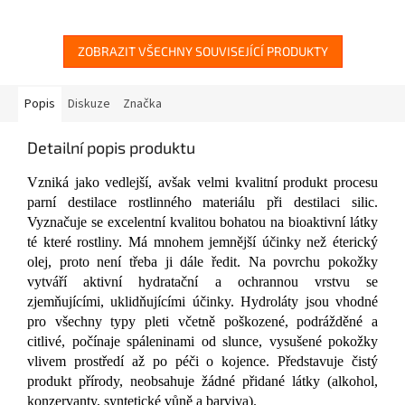
hvězdiček.
ZOBRAZIT VŠECHNY SOUVISEJÍCÍ PRODUKTY
Popis
Diskuze
Značka
Detailní popis produktu
Vzniká jako vedlejší, avšak velmi kvalitní produkt procesu
parní destilace rostlinného materiálu při destilaci silic.
Vyznačuje se excelentní kvalitou bohatou na bioaktivní látky
té které rostliny. Má mnohem jemnější účinky než éterický
olej, proto není třeba ji dále ředit. Na povrchu pokožky
vytváří aktivní hydratační a ochrannou vrstvu se
zjemňujícími, uklidňujícími účinky. Hydroláty jsou vhodné
pro všechny typy pleti včetně poškozené, podrážděné a
citlivé, počínaje spáleninami od slunce, vysušené pokožky
vlivem prostředí až po péči o kojence. Představuje čistý
produkt přírody, neobsahuje žádné přidané látky (alkohol,
konzervanty, syntetické vůně a barviva).