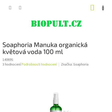
Přejít
NÁKUP
na
obsah
KOŠÍK
Soaphoria Manuka organická
květová voda 100 ml
14069S
Průměrné
3 hodnocení
Podrobnosti hodnocení
Značka:
Soaphoria
hodnocení
produktu
je
5,0
z
5
hvězdiček.