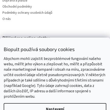
Doprava a platba
Obchodní podmínky
Podmínky ochrany osobních údajů
O nás
Přijímáme online platby
Biopult používá soubory cookies
Abychom mohli zajistit bezproblémové fungování našeho
webu, měřit jeho výkon a zlepšovat ho, měřit a přizpůsobit
naše marketingové kampaně i obsah na míru, zpracováváme
Výrobky označené BIO jsou certifikované kontrolní organizací CZ-
BIO-003
určité osobní údaje včetně pseudonymizovaných. V některých
případech je také sdílíme s důvěryhodnými třetími stranami
(například Google). Tyto údaje zahrnují cookies, data z
dalších úložišť, IP adresu a další informace spojené s
prohlížením webu.
Vytvořil Shoptet
Nastavení