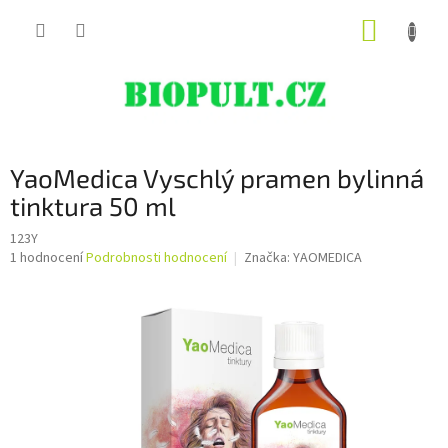
Přejít
NÁKUP
na
obsah
KOŠÍK
YaoMedica Vyschlý pramen bylinná
tinktura 50 ml
123Y
Průměrné
1 hodnocení
Podrobnosti hodnocení
Značka:
YAOMEDICA
hodnocení
produktu
je
5,0
z
5
hvězdiček.