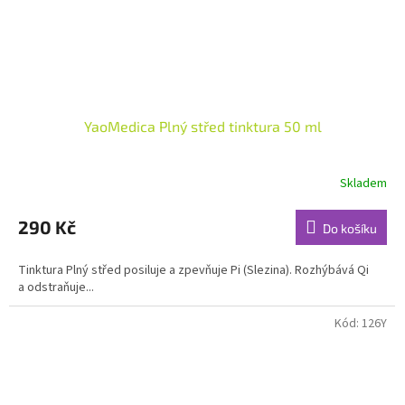
YaoMedica Plný střed tinktura 50 ml
Skladem
Průměrné
hodnocení
produktu
290 Kč
Do košíku
je
5,0
Tinktura Plný střed posiluje a zpevňuje Pi (Slezina). Rozhýbává Qi
z
a odstraňuje...
5
hvězdiček.
Kód:
126Y