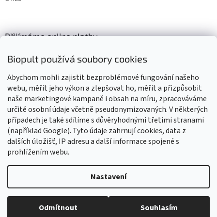
Přijímáme online platby
Biopult používá soubory cookies
Abychom mohli zajistit bezproblémové fungování našeho
webu, měřit jeho výkon a zlepšovat ho, měřit a přizpůsobit
naše marketingové kampaně i obsah na míru, zpracováváme
Výrobky označené BIO jsou certifikované kontrolní organizací CZ-
BIO-003
určité osobní údaje včetně pseudonymizovaných. V některých
případech je také sdílíme s důvěryhodnými třetími stranami
(například Google). Tyto údaje zahrnují cookies, data z
dalších úložišť, IP adresu a další informace spojené s
prohlížením webu.
Vytvořil Shoptet
Nastavení
Vážení zákazníci, z důvodu čerpání dovolené budou všechny
objednávky přijaté v tomto období expedovány od 17. srpna 2026.
Copyright 2026
Biopult.cz
. Všechna práva vyhrazena.
Upravit
Děkujeme za pochopení, trpělivost i vaši přízeň. Přejeme vám krásné
Odmítnout
Souhlasím
nastavení cookies
léto! Tým Biopult.cz