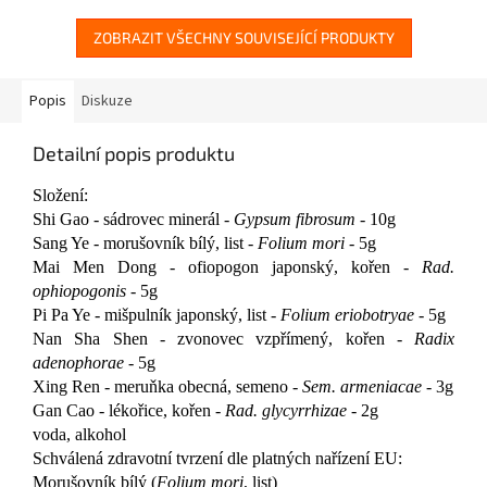
ZOBRAZIT VŠECHNY SOUVISEJÍCÍ PRODUKTY
Popis
Diskuze
Detailní popis produktu
Složení:
Shi Gao - sádrovec minerál -
Gypsum fibrosum
- 10g
Sang Ye - morušovník bílý, list -
Folium mori
- 5g
Mai Men Dong - ofiopogon japonský, kořen -
Rad.
ophiopogonis
- 5g
Pi Pa Ye - mišpulník japonský, list -
Folium eriobotryae
- 5g
Nan Sha Shen - zvonovec vzpřímený, kořen -
Radix
adenophorae
- 5g
Xing Ren - meruňka obecná, semeno -
Sem. armeniacae
- 3g
Gan Cao - lékořice, kořen -
Rad. glycyrrhizae
- 2g
voda, alkohol
Schválená zdravotní tvrzení dle platných nařízení EU:
Morušovník bílý (
Folium mori
, list)