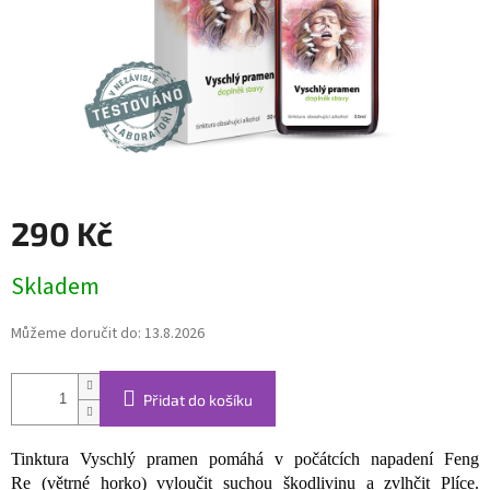
290 Kč
Měrná
Skladem
cena:
Můžeme doručit do:
13.8.2026
Přidat do košíku
Tinktura Vyschlý pramen pomáhá v počátcích napadení Feng
Re (větrné horko) vyloučit suchou škodlivinu a zvlhčit Plíce.