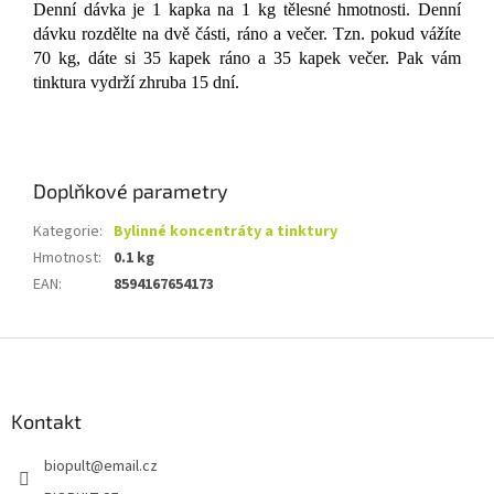
Denní dávka je 1 kapka na 1 kg tělesné hmotnosti. Denní
dávku rozdělte na dvě části, ráno a večer. Tzn. pokud vážíte
70 kg, dáte si 35 kapek ráno a 35 kapek večer. Pak vám
tinktura vydrží zhruba 15 dní.
Doplňkové parametry
Kategorie
:
Bylinné koncentráty a tinktury
Hmotnost
:
0.1 kg
EAN
:
8594167654173
Z
á
p
a
Kontakt
t
biopult
@
email.cz
í