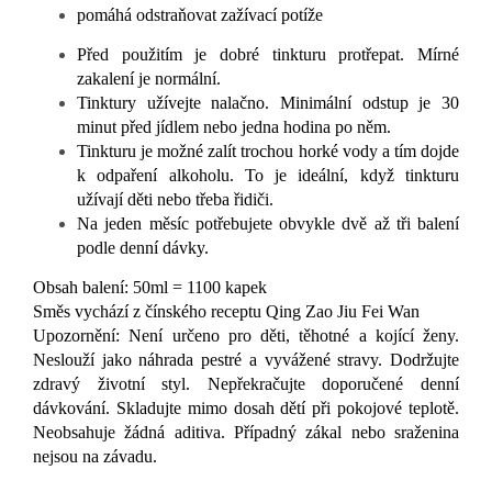
pomáhá odstraňovat zažívací potíže
Před použitím je dobré tinkturu protřepat. Mírné
zakalení je normální.
Tinktury užívejte nalačno. Minimální odstup je 30
minut před jídlem nebo jedna hodina po něm.
Tinkturu je možné zalít trochou horké vody a tím dojde
k odpaření alkoholu. To je ideální, když tinkturu
užívají děti nebo třeba řidiči.
Na jeden měsíc potřebujete obvykle dvě až tři balení
podle denní dávky.
Obsah balení: 50ml = 1100 kapek
Směs vychází z čínského receptu Qing Zao Jiu Fei Wan
Upozornění: Není určeno pro děti, těhotné a kojící ženy.
Neslouží jako náhrada pestré a vyvážené stravy. Dodržujte
zdravý životní styl. Nepřekračujte doporučené denní
dávkování. Skladujte mimo dosah dětí při pokojové teplotě.
Neobsahuje žádná aditiva. Případný zákal nebo sraženina
nejsou na závadu.