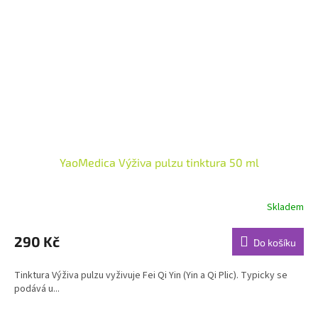
YaoMedica Výživa pulzu tinktura 50 ml
Skladem
Průměrné
hodnocení
produktu
290 Kč
Do košíku
je
5,0
Tinktura Výživa pulzu vyživuje Fei Qi Yin (Yin a Qi Plic). Typicky se
z
podává u...
5
hvězdiček.