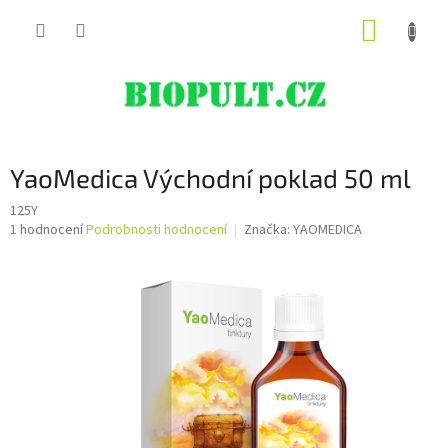
Přejít
NÁKUP
na
obsah
KOŠÍK
YaoMedica Východní poklad 50 ml
125Y
Průměrné
1 hodnocení
Podrobnosti hodnocení
Značka:
YAOMEDICA
hodnocení
produktu
je
5,0
z
5
hvězdiček.