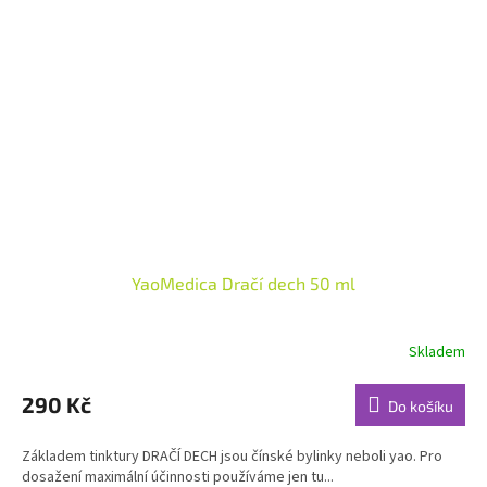
YaoMedica Dračí dech 50 ml
Skladem
Průměrné
hodnocení
produktu
290 Kč
Do košíku
je
4,6
Základem tinktury DRAČÍ DECH jsou čínské bylinky neboli yao. Pro
z
dosažení maximální účinnosti používáme jen tu...
5