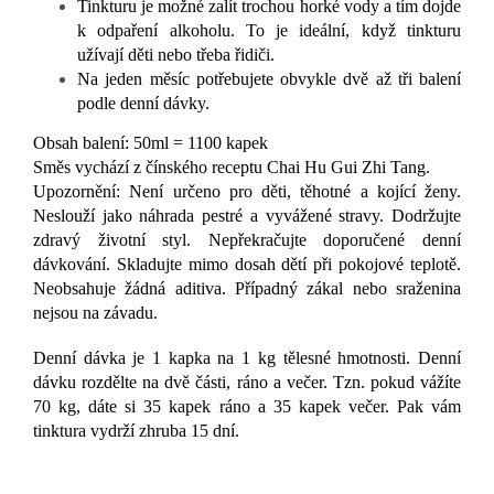
Tinkturu je možné zalít trochou horké vody a tím dojde
k odpaření alkoholu. To je ideální, když tinkturu
užívají děti nebo třeba řidiči.
Na jeden měsíc potřebujete obvykle dvě až tři balení
podle denní dávky.
Obsah balení: 50ml = 1100 kapek
Směs vychází z čínského receptu Chai Hu Gui Zhi Tang.
Upozornění: Není určeno pro děti, těhotné a kojící ženy.
Neslouží jako náhrada pestré a vyvážené stravy. Dodržujte
zdravý životní styl. Nepřekračujte doporučené denní
dávkování. Skladujte mimo dosah dětí při pokojové teplotě.
Neobsahuje žádná aditiva. Případný zákal nebo sraženina
nejsou na závadu.
Denní dávka je 1 kapka na 1 kg tělesné hmotnosti. Denní
dávku rozdělte na dvě části, ráno a večer. Tzn. pokud vážíte
70 kg, dáte si 35 kapek ráno a 35 kapek večer. Pak vám
tinktura vydrží zhruba 15 dní.