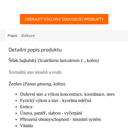
hvězdiček.
ZOBRAZIT VŠECHNY SOUVISEJÍCÍ PRODUKTY
Popis
Diskuze
Detailní popis produktu
Šišák bajkalský (
Scutellaria baicalensis L
., kořen)
Normální stav kloubů a svalů
Ženšen (
Panax ginseng
, kořen)
Duševní stav a výkon koncentrace, koordinace, stres
Fyzický výkon a stav - kyselina mléčná
Erekce
Únava, paměť, slabost - vyčerpání
Přirozená obranyschopnost - imunitní systém
Vitalita