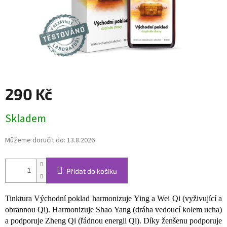
290 Kč
Měrná
Skladem
cena:
Můžeme doručit do:
13.8.2026
Přidat do košíku
Tinktura Východní poklad harmonizuje Ying a Wei Qi (vyživující a
obrannou Qi). Harmonizuje Shao Yang (dráha vedoucí kolem ucha)
a podporuje Zheng Qi (řádnou energii Qi). Díky ženšenu podporuje