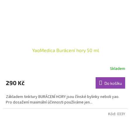
YaoMedica Burácení hory 50 ml
Skladem
Průměrné
hodnocení
produktu
290 Kč
Do košíku
je
5,0
Základem tinktury BURÁCENÍ HORY jsou čínské bylinky neboli yao.
z
Pro dosažení maximální účinnosti používáme jen...
5
hvězdiček.
Kód:
033Y