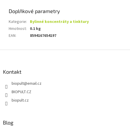
Doplňkové parametry
Kategorie
:
Bylinné koncentráty a tinktury
Hmotnost
:
0.1 kg
EAN
:
8594167654197
Z
á
p
a
Kontakt
t
biopult
@
email.cz
í
BIOPULT.CZ
biopult.cz
Blog