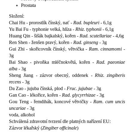
Prostata
Složení:
Chai Hu - prorostlík čínský, nať -
Rad. bupleuri
- 6,1g
Yu Bai Fu - typhonie velká, hlíza -
Rhiz. typhonii -
6,1g
Huang Qin - šišák bajkalský, kořen -
Rad. scutellariae
- 4,6g
Ren Shen - ženšen pravý, kořen -
Rad. ginseng
- 3g
Gui Zhi - skořicovník čínský, větvička -
Ram. cinnamomi
-
3g
Bai Shao - pivoňka mléčnokvětá, kořen -
Rad. paeoniae
alba
- 3g
Sheng Jiang - zázvor obecný, oddenek -
Rhiz. zingiberis
recens
- 3g
Da Zao - jujuba čínská, plod -
Fruc. jujubae
- 3g
Gan Cao - lékořice, kořen -
Rad. glycyrrhizae
- 3g
Gou Teng - řemdihák, koncové větvičky -
Ram. cum uncis
uncariae
- 3g
voda, alkohol
Schválená zdravotní tvrzení dle platných nařízení EU:
Zázvor lékařský (
Zingiber officinale
)