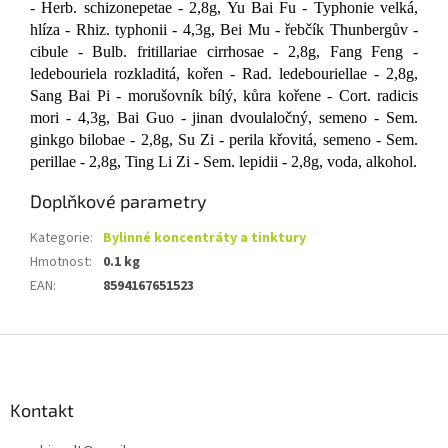
- Herb. schizonepetae - 2,8g, Yu Bai Fu - Typhonie velká,
hlíza - Rhiz. typhonii - 4,3g, Bei Mu - řebčík Thunbergův -
cibule - Bulb. fritillariae cirrhosae - 2,8g, Fang Feng -
ledebouriela rozkladitá, kořen - Rad. ledebouriellae - 2,8g,
Sang Bai Pi - morušovník bílý, kůra kořene - Cort. radicis
mori - 4,3g, Bai Guo - jinan dvoulaločný, semeno - Sem.
ginkgo bilobae - 2,8g, Su Zi - perila křovitá, semeno - Sem.
perillae - 2,8g, Ting Li Zi - Sem. lepidii - 2,8g, voda, alkohol.
Doplňkové parametry
Kategorie
:
Bylinné koncentráty a tinktury
Hmotnost
:
0.1 kg
EAN
:
8594167651523
Z
á
p
a
Kontakt
t