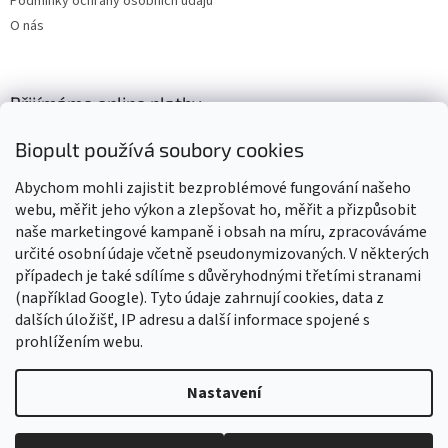
Podmínky ochrany osobních údajů
O nás
Přijímáme online platby
Biopult používá soubory cookies
Abychom mohli zajistit bezproblémové fungování našeho
webu, měřit jeho výkon a zlepšovat ho, měřit a přizpůsobit
naše marketingové kampaně i obsah na míru, zpracováváme
Výrobky označené BIO jsou certifikované kontrolní organizací CZ-
BIO-003
určité osobní údaje včetně pseudonymizovaných. V některých
případech je také sdílíme s důvěryhodnými třetími stranami
(například Google). Tyto údaje zahrnují cookies, data z
dalších úložišť, IP adresu a další informace spojené s
prohlížením webu.
Vytvořil Shoptet
Nastavení
Vážení zákazníci, z důvodu čerpání dovolené budou všechny
objednávky přijaté v tomto období expedovány od 17. srpna 2026.
Copyright 2026
Biopult.cz
. Všechna práva vyhrazena.
Upravit