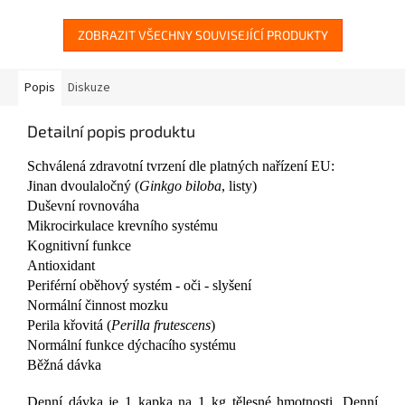
ZOBRAZIT VŠECHNY SOUVISEJÍCÍ PRODUKTY
Popis
Diskuze
Detailní popis produktu
Schválená zdravotní tvrzení dle platných nařízení EU:
Jinan dvoulaločný (
Ginkgo biloba
, listy)
Duševní rovnováha
Mikrocirkulace krevního systému
Kognitivní funkce
Antioxidant
Periférní oběhový systém - oči - slyšení
Normální činnost mozku
Perila křovitá (
Perilla frutescens
)
Normální funkce dýchacího systému
Běžná dávka
Denní dávka je 1 kapka na 1 kg tělesné hmotnosti. Denní