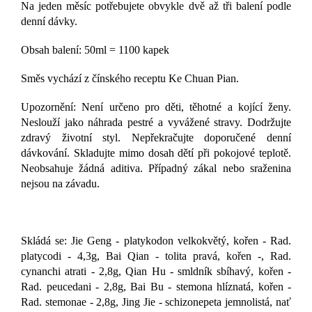
Na jeden měsíc potřebujete obvykle dvě až tři balení podle
denní dávky.
Obsah balení: 50ml = 1100 kapek
Směs vychází z čínského receptu Ke Chuan Pian.
Upozornění: Není určeno pro děti, těhotné a kojící ženy.
Neslouží jako náhrada pestré a vyvážené stravy. Dodržujte
zdravý životní styl. Nepřekračujte doporučené denní
dávkování. Skladujte mimo dosah dětí při pokojové teplotě.
Neobsahuje žádná aditiva. Případný zákal nebo sraženina
nejsou na závadu.
Skládá se: Jie Geng - platykodon velkokvětý, kořen - Rad.
platycodi - 4,3g, Bai Qian - tolita pravá, kořen -, Rad.
cynanchi atrati - 2,8g, Qian Hu - smldník sbíhavý, kořen -
Rad. peucedani - 2,8g, Bai Bu - stemona hlíznatá, kořen -
Rad. stemonae - 2,8g, Jing Jie - schizonepeta jemnolistá, nať