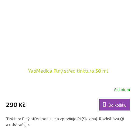
YaoMedica Plný střed tinktura 50 ml
Skladem
Průměrné
hodnocení
produktu
290 Kč
Do košíku
je
5,0
Tinktura Plný střed posiluje a zpevňuje Pi (Slezina). Rozhýbává Qi
z
a odstraňuje...
5
hvězdiček.