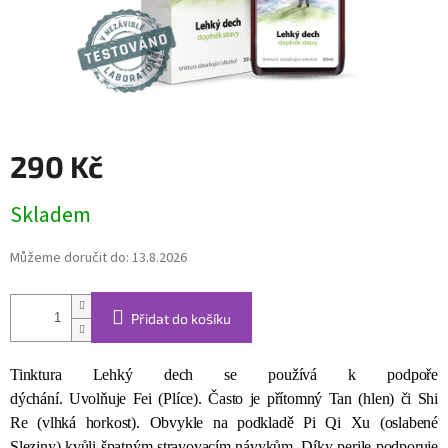
290 Kč
Měrná
Skladem
cena:
Můžeme doručit do:
13.8.2026
Přidat do košíku
Tinktura Lehký dech se používá k podpoře
dýchání. Uvolňuje Fei (Plíce). Často je přítomný Tan (hlen) či Shi
Re (vlhká horkost). Obvykle na podkladě Pi Qi Xu (oslabené
Sleziny) kvůli špatným stravovacím návykům. Díky perile podporuje