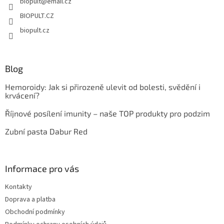
biopult
@
email.cz
í
BIOPULT.CZ
biopult.cz
Blog
Hemoroidy: Jak si přirozeně ulevit od bolesti, svědění i
krvácení?
Říjnové posílení imunity – naše TOP produkty pro podzim
Zubní pasta Dabur Red
Informace pro vás
Kontakty
Doprava a platba
Obchodní podmínky