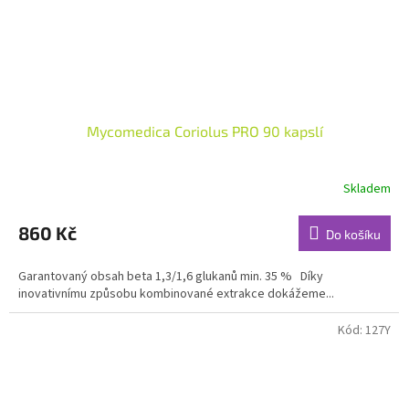
Mycomedica Coriolus PRO 90 kapslí
Skladem
Průměrné
hodnocení
produktu
860 Kč
Do košíku
je
4,6
Garantovaný obsah beta 1,3/1,6 glukanů min. 35 % Díky
z
inovativnímu způsobu kombinované extrakce dokážeme...
5
hvězdiček.
Kód:
127Y