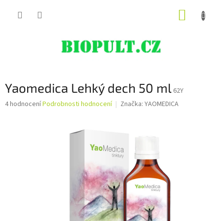
Přejít
NÁKUP
na
obsah
KOŠÍK
Yaomedica Lehký dech 50 ml
62Y
Průměrné
4 hodnocení
Podrobnosti hodnocení
Značka:
YAOMEDICA
hodnocení
produktu
je
3,8
z
5
hvězdiček.